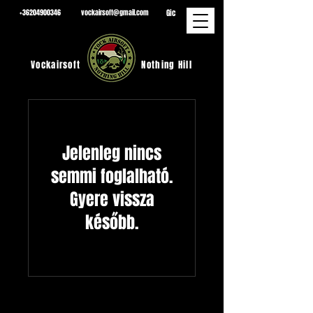
Gic
+36204900346
vockairsoft@gmail.com
Vockairsoft
Nothing Hill
Jelenleg nincs
semmi foglalható.
Gyere vissza
később.