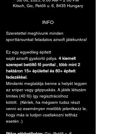
Jul 06, 2025, 8:00 AM – 2:00 PM
Kitsch, Gic, Petőfi u. 6, 8435 Hungary
INFO
Szeretettel meghívunk minden 
sporttársunkat feladatos airsoft játékunkra! 
Ez egy egyedileg épített 
saját airsoft gyakorló pálya. 
4 kiemelt 
szerepet betöltő fő ponttal , több mint 2 
hektáron 15+ épülettel és 80+ épített 
fedezékkel. 
Mindenki megtalálja benne a helyét legyen 
az sniper vagy géppuskás. A játék létszám 
limites (40 fő) így regisztrációhoz 
kötött.  (Kérlek, ha mégsem tudsz részt 
venni az eseményen mielőbb jelentkezz le, 
hogy más is tudjon csatlakozni teltház 
esetén .)
Pálya elérhetősége: 
Gic, Petőfi u. 6, 