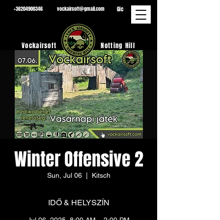
Gic
+36204900346
vockairsoft@gmail.com
Vockairsoft
Notting Hill
Winter Offensive 2
Sun, Jul 06
  |  
Kitsch
IDŐ & HELYSZÍN