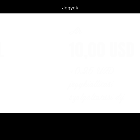
Jegyek
Ár
L
10,00 USD
+0,25 USD
jegykiállítási
szolgáltatási díj