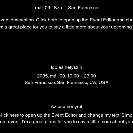
máj. 09., Sze
  |  
San Francisco
event description. Click here to open up the Event Editor and c
I’m a great place for you to say a little more about your upcoming
Idő és helyszín
2035. máj. 09. 19:00 – 23:00
San Francisco, San Francisco, CA, USA
Az eseményről
 Click here to open up the Event Editor and change my text. Sim
your event. I’m a great place for you to say a little more about y