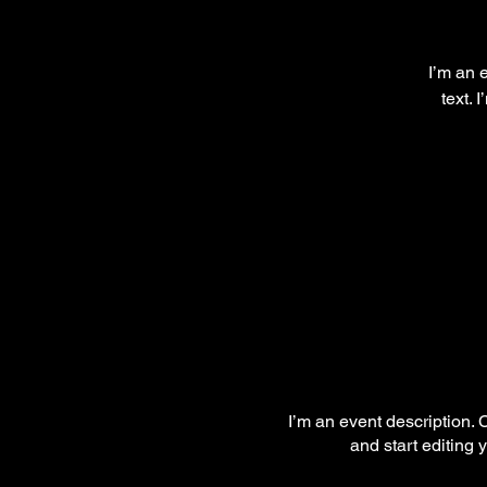
I’m an 
text. 
I’m an event description.
and start editing 