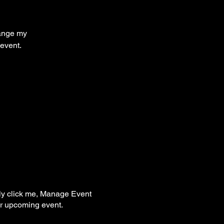
hange my
 event.
ply click me, Manage Event
our upcoming event.