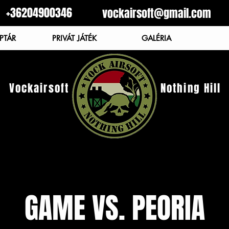
+36204900346
vockairsoft@gmail.com
PTÁR
PRIVÁT JÁTÉK
GALÉRIA
Vockairsoft
Nothing Hill
GAME VS. PEORIA