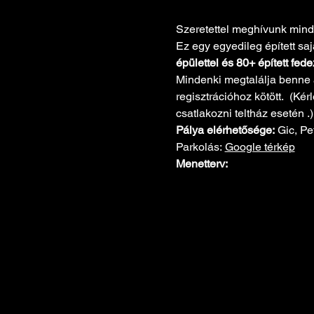
Szeretettel meghívunk minde
Ez egy egyedileg épített sajá
épülettel és 80+ épített fede
Mindenki megtalálja benne a
regisztrációhoz kötött.  (K
csatlakozni teltház esetén .)
Pálya elérhetősége: 
Gic, Pet
Parkolás: 
Google térkép
Menetterv: