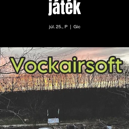
játék
júl. 25., P
  |  
Gic