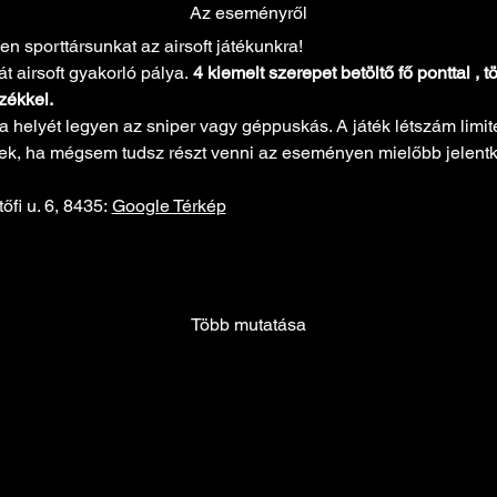
Az eseményről
n sporttársunkat az airsoft játékunkra! 
t airsoft gyakorló pálya. 
4 kiemelt szerepet betöltő fő ponttal , 
zékkel.
 helyét legyen az sniper vagy géppuskás. A játék létszám limites
érlek, ha mégsem tudsz részt venni az eseményen mielőbb jelentk
őfi u. 6, 8435: 
Google Térkép
Több mutatása