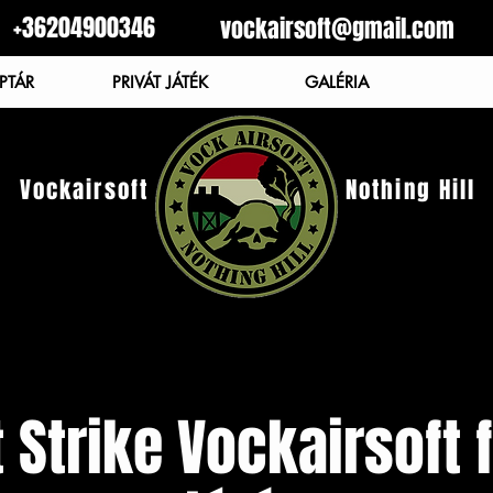
+36204900346
vockairsoft@gmail.com
PTÁR
PRIVÁT JÁTÉK
GALÉRIA
Vockairsoft
Nothing Hill
 Strike Vockairsoft 