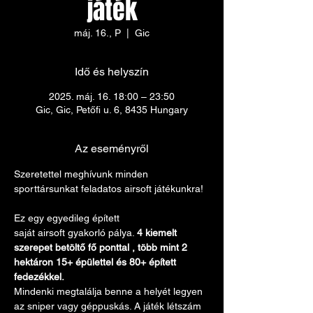
játék
máj. 16., P
  |  
Gic
Idő és helyszín
2025. máj. 16. 18:00 – 23:50
Gic, Gic, Petőfi u. 6, 8435 Hungary
Az eseményről
Szeretettel meghívunk minden 
sporttársunkat feladatos airsoft játékunkra! 
Ez egy egyedileg épített 
saját airsoft gyakorló pálya. 
4 kiemelt 
szerepet betöltő fő ponttal , több mint 2 
hektáron 15+ épülettel és 80+ épített 
fedezékkel. 
Mindenki megtalálja benne a helyét legyen 
az sniper vagy géppuskás. A játék létszám 