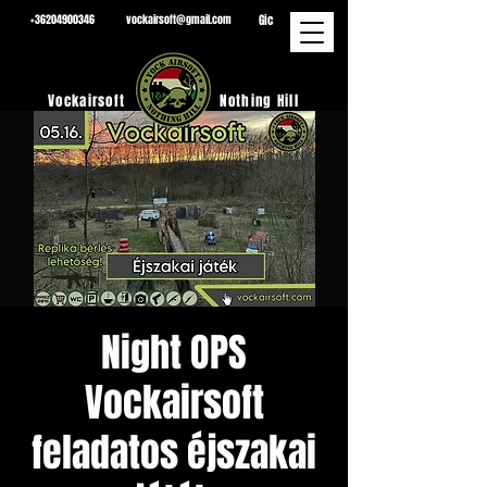
Gic
+36204900346
vockairsoft@gmail.com
Vockairsoft
Nothing Hill
Night OPS
Vockairsoft
feladatos éjszakai