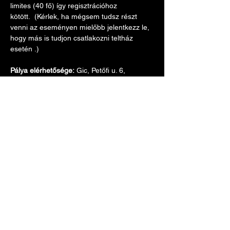
limites (40 fő) így regisztrációhoz 
kötött.  (Kérlek, ha mégsem tudsz részt 
venni az eseményen mielőbb jelentkezz le, 
hogy más is tudjon csatlakozni teltház 
esetén .)
Pálya elérhetősége: 
Gic, Petőfi u. 6, 
8435: 
Google Térkép
Parkolás: 
Google térkép
Menetterv:
Több mutatása
Esemény megosztása