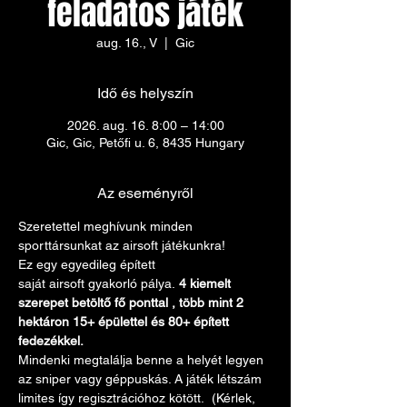
feladatos játék
aug. 16., V
  |  
Gic
Idő és helyszín
2026. aug. 16. 8:00 – 14:00
Gic, Gic, Petőfi u. 6, 8435 Hungary
Az eseményről
Szeretettel meghívunk minden 
sporttársunkat az airsoft játékunkra! 
Ez egy egyedileg épített 
saját airsoft gyakorló pálya. 
4 kiemelt 
szerepet betöltő fő ponttal , több mint 2 
hektáron 15+ épülettel és 80+ épített 
fedezékkel.
Mindenki megtalálja benne a helyét legyen 
az sniper vagy géppuskás. A játék létszám 
limites így regisztrációhoz kötött.  (Kérlek, 