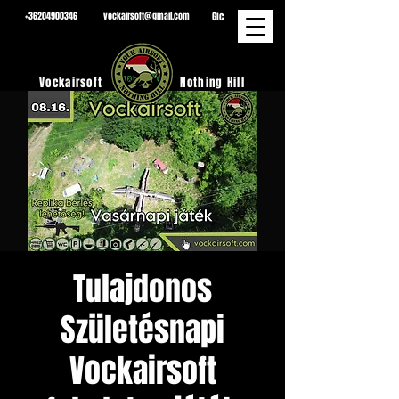
Gic
+36204900346
vockairsoft@gmail.com
Vockairsoft
Nothing Hill
Tulajdonos
Születésnapi
Vockairsoft