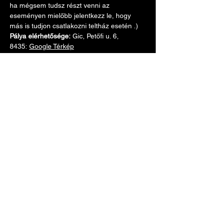
ha mégsem tudsz részt venni az 
eseményen mielőbb jelentkezz le, hogy 
más is tudjon csatlakozni teltház esetén .)
Pálya elérhetősége: 
Gic, Petőfi u. 6, 
8435: 
Google Térkép
Parkolás: 
Google térkép
Menetterv:
Több mutatása
Regisztráció
Esemény megosztása