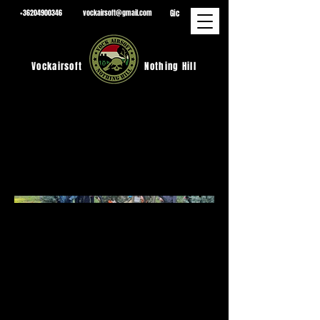
Gic
+36204900346
vockairsoft@gmail.com
Vockairsoft
Nothing Hill
2025.09.12
. Privát
játék