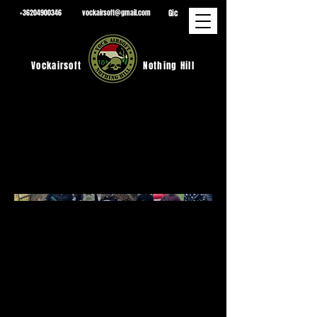
Gic
+36204900346
vockairsoft@gmail.com
Vockairsoft
Nothing Hill
2025.10.25
. Privát
játék